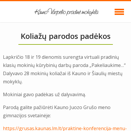
Koliažų parodos padėkos
Lapkričio 18 ir 19 dienomis surengta virtuali pradinių
klasių mokinių kūrybinių darbų paroda „Pakeliaukime…“
Dalyvavo 28 mokinių koliažai iš Kauno ir Šiaulių miestų
mokyklų.
Mokiniai gavo padėkas už dalyvavimą.
Parodą galite pažiūrėti Kauno Juozo Grušo meno
gimnazijos svetainėje:
https://grusas.kaunas.lm.lt/praktine-konferencija-menu-