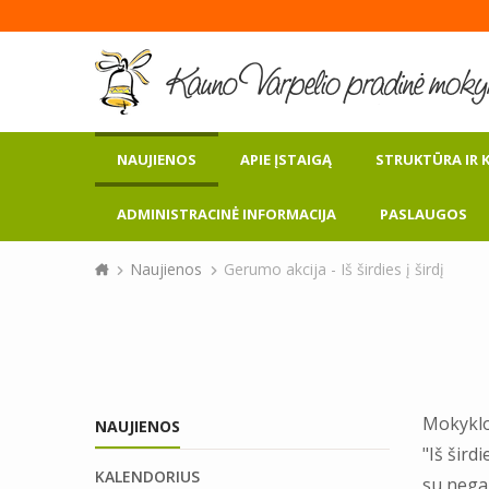
NAUJIENOS
APIE ĮSTAIGĄ
STRUKTŪRA IR 
ADMINISTRACINĖ INFORMACIJA
PASLAUGOS
Naujienos
Gerumo akcija - Iš širdies į širdį
Mokyklo
NAUJIENOS
"Iš šird
KALENDORIUS
su negal