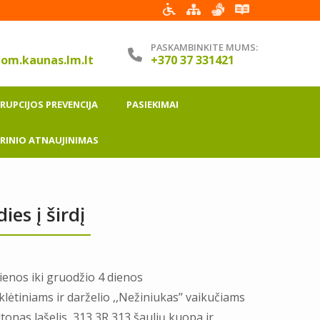
PASKAMBINKITE MUMS:
om.kaunas.lm.lt
+370 37 331421
RUPCIJOS PREVENCIJA
PASIEKIMAI
INIO ATNAUJINIMAS
ies į širdį
enos iki gruodžio 4 dienos
klėtiniams ir darželio ,,Nežiniukas’’ vaikučiams
tonas lašelis, 313 3R 313 šaulių kuopa ir