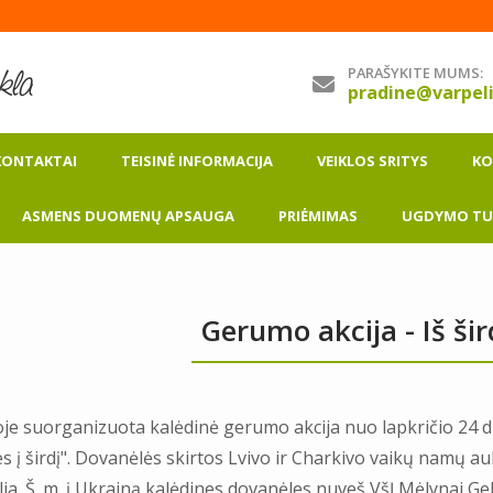
PARAŠYKITE MUMS:
pradine@varpeli
KONTAKTAI
TEISINĖ INFORMACIJA
VEIKLOS SRITYS
KO
ASMENS DUOMENŲ APSAUGA
PRIĖMIMAS
UGDYMO TUR
Gerumo akcija - Iš šird
je suorganizuota kalėdinė gerumo akcija nuo lapkričio 24 di
ies į širdį". Dovanėlės skirtos Lvivo ir Charkivo vaikų namų au
ia. Š. m. į Ukrainą kalėdines dovanėles nuveš VšĮ Mėlynai Gel