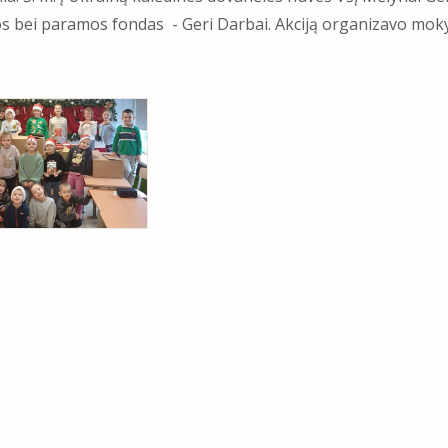
s bei paramos fondas - Geri Darbai. Akciją organizavo moky